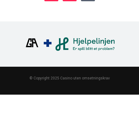
© Copyright 2025 Casino uten omsetningskrav