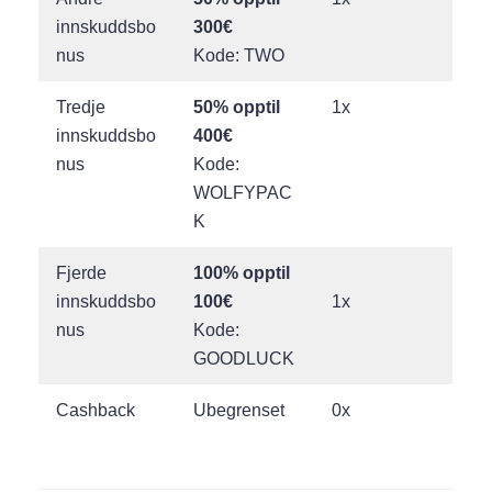
innskuddsbo
300€
nus
Kode: TWO
Tredje
50%
opptil
1x
innskuddsbo
400€
nus
Kode:
WOLFYPAC
K
Fjerde
100%
opptil
innskuddsbo
100€
1x
nus
Kode:
GOODLUCK
Cashback
Ubegrenset
0x