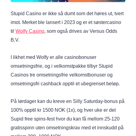
Stupid Casino er ikke så dumt som det høres ut, tvert
imot. Merket ble lansert i 2023 og er et søstercasino
til
Wolfy Casino
, som også drives av Versus Odds
B.V.
I likhet med Wolfy er alle casinobonuser
omsetningsfrie, og i velkomstpakke tilbyr Stupid
Casinos tre omsetningsfrie velkomstbonuser og
omsetningsfri cashback opptil et ubegrenset beløp.
På lørdager kan du kreve en Silly Saturday-bonus på
100% opptil kr 1500 NOK (1x), og hver uke er det
Supid free spins-fest hvor du kan få mellom 25-120
gratisspinn uten omsetningskrav med et innskudd på