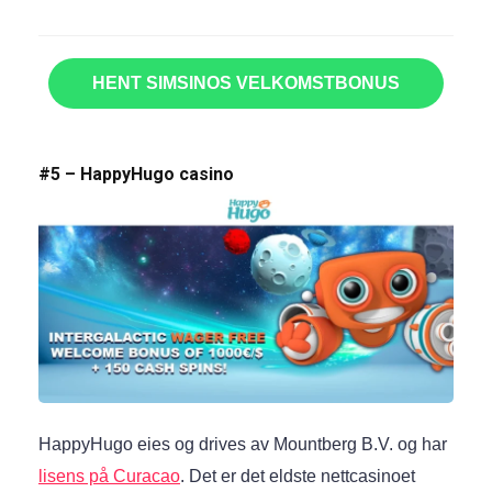
HENT SIMSINOS VELKOMSTBONUS
#5 – HappyHugo casino
HappyHugo eies og drives av Mountberg B.V. og har
lisens på Curacao
. Det er det eldste nettcasinoet