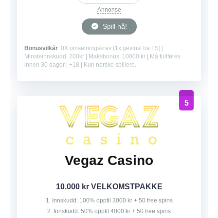
Annonse
Spill nå!
Bonusvilkår
: 0X omsetningskrav (1x gevinst fra FS) |
Minsteinnskudd: 200kr | Maksbonus: 10000 kr | Må fullføres
innen 30 dager | +18 | Kun norske spillere.
5
Vegaz Casino
10.000 kr VELKOMSTPAKKE
1. Innskudd: 100% opptil 3000 kr + 50 free spins
2. Innskudd: 50% opptil 4000 kr + 50 free spins