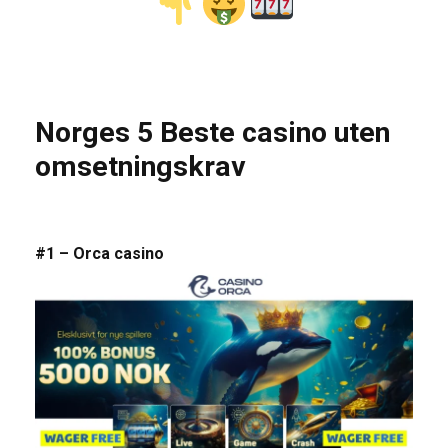
Norges 5 Beste casino uten
omsetningskrav
#1 – Orca casino