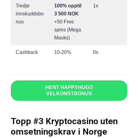
Tredje
100% opptil
1x
innskuddsbo
3 500 NOK
nus
+50 Free
spins (Mega
Masks)
Cashback
10-20%
0x
HENT HAPPYHUGO
VELKOMSTBONUS
Topp #3 Kryptocasino uten
omsetningskrav i Norge