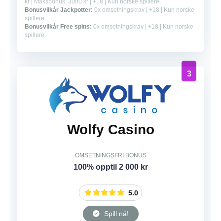
kr | Maksbonus: 3000 kr | +18 | Kun norske spillere.
Bonusvilkår Jackpotter:
0x omsetningskrav | +18 | Kun norske
spillere.
Bonusvilkår Free spins:
0x omsetningskrav | +18 | Kun norske
spillere.
3
Wolfy Casino
OMSETNINGSFRI BONUS
100% opptil 2 000 kr
5.0
Spill nå!