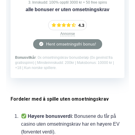
3. Innskudd: 100% opptil 3000 kr + 50 free spins
alle bonuser er uten omsetningskrav
4.3
Annonse
Hent omsetningsfri bonus!
Bonusvilkår
: 0x omsetningskrav bonusbeløp (0x gevinst fra
gratisspinn) | Minsteinnskudd: 200kr | Maksbonus: 10000 kr |
+18 | Kun norske spillere.
Fordeler med å spille uten omsetningskrav
Høyere bonusverdi
: Bonusene du får på
casino uten omsetningskrav har en høyere EV
(forventet verdi).