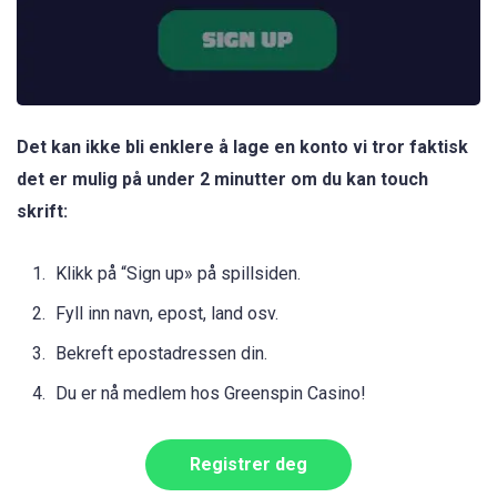
Det kan ikke bli enklere å lage en konto vi tror faktisk
det er mulig på under 2 minutter om du kan touch
skrift:
Klikk på “Sign up» på spillsiden.
Fyll inn navn, epost, land osv.
Bekreft epostadressen din.
Du er nå medlem hos Greenspin Casino!
Registrer deg