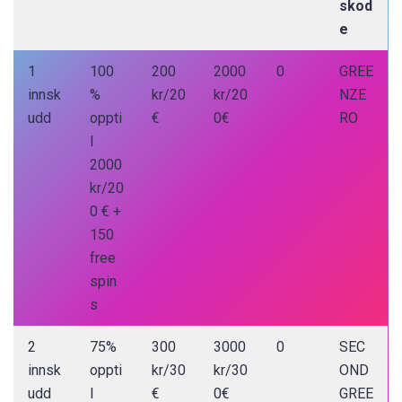
skod
e
1
100
200
2000
0
GREE
innsk
%
kr/20
kr/20
NZE
udd
oppti
€
0€
RO
l
2000
kr/20
0 € +
150
free
spin
s
2
75%
300
3000
0
SEC
innsk
oppti
kr/30
kr/30
OND
udd
l
€
0€
GREE