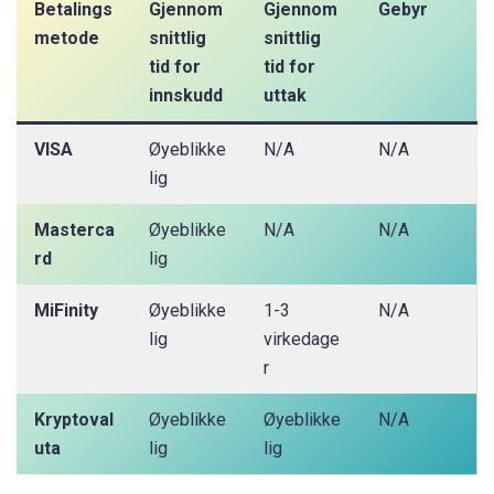
Betalings
Gjennom
Gjennom
Gebyr
metode
snittlig
snittlig
tid for
tid for
innskudd
uttak
VISA
Øyeblikke
N/A
N/A
lig
Masterca
Øyeblikke
N/A
N/A
rd
lig
MiFinity
Øyeblikke
1-3
N/A
lig
virkedage
r
Kryptoval
Øyeblikke
Øyeblikke
N/A
uta
lig
lig