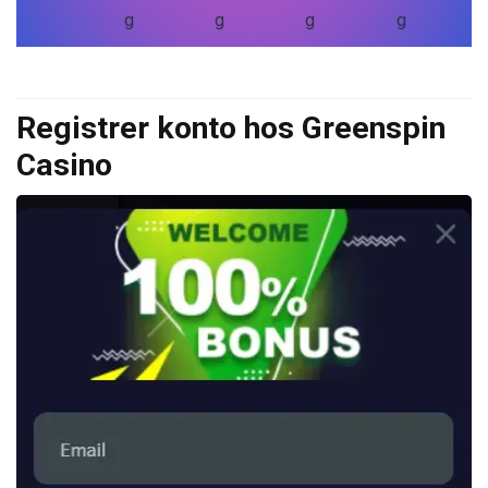
g
g
g
g
Registrer konto hos Greenspin
Casino