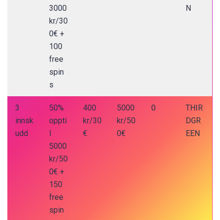
3000
N
kr/30
0€ +
100
free
spin
s
3
50%
400
5000
0
THIR
innsk
oppti
kr/30
kr/50
DGR
udd
l
€
0€
EEN
5000
kr/50
0€ +
150
free
spin