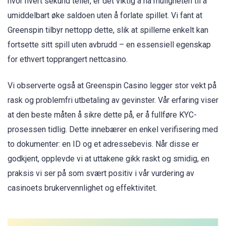
hvor hvert sekund teller, er det viktig å ha muligheten til å
umiddelbart øke saldoen uten å forlate spillet. Vi fant at
Greenspin tilbyr nettopp dette, slik at spillerne enkelt kan
fortsette sitt spill uten avbrudd – en essensiell egenskap
for ethvert topprangert nettcasino.
Vi observerte også at Greenspin Casino legger stor vekt på
rask og problemfri utbetaling av gevinster. Vår erfaring viser
at den beste måten å sikre dette på, er å fullføre KYC-
prosessen tidlig. Dette innebærer en enkel verifisering med
to dokumenter: en ID og et adressebevis. Når disse er
godkjent, opplevde vi at uttakene gikk raskt og smidig, en
praksis vi ser på som svært positiv i vår vurdering av
casinoets brukervennlighet og effektivitet.