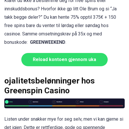
Klarer du ikke å bestemme deg for free spins eller
innskuddsbonus? Hvorfor ikke gp litt Ole Brum og si “Ja
takk begge deler?” Du kan hente 75% opptil 375€ + 150
free spins bare du venter til lørdag eller søndag hos
casinoe. Samme omsetningskrav på 35x og med
bonuskode:
GREENWEEKEND
.
Reload kontoen gjennom uka
ojalitetsbelønninger hos
Greenspin Casino
Listen under snakker mye for seg selv, men vi kan gjerne si
det igjen: Dette er rettferdige, gode og spennende