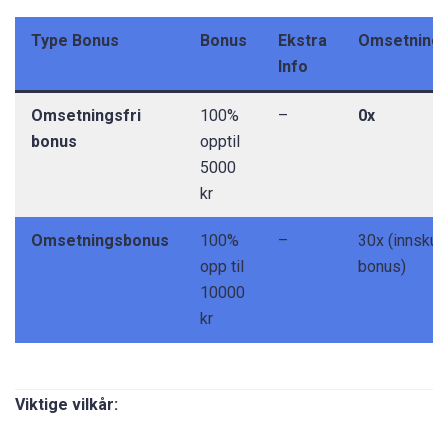
Type Bonus
Bonus
Ekstra
Omsetnings
Info
Omsetningsfri
100%
–
0x
bonus
opptil
5000
kr
Omsetningsbonus
100%
–
30x (innskud
opp til
bonus)
10000
kr
Viktige vilkår: