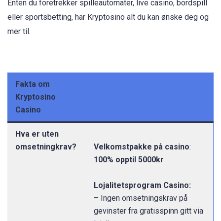
Enten du foretrekker spilleautomater, live casino, bordspill
eller sportsbetting, har Kryptosino alt du kan ønske deg og
mer til.
Fakta om
Kryptosino
Casino
Hva er uten
omsetningkrav?
Velkomstpakke
på casino
:
100% opptil 5000kr
Lojalitetsprogram Casino:
– Ingen omsetningskrav på
gevinster fra gratisspinn gitt via