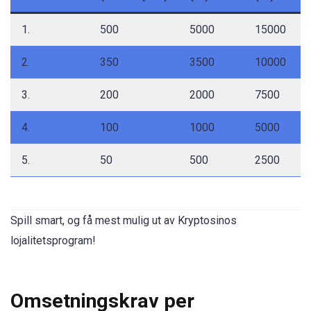
1.
500
5000
15000
2.
350
3500
10000
3.
200
2000
7500
4.
100
1000
5000
5.
50
500
2500
Spill smart, og få mest mulig ut av Kryptosinos
lojalitetsprogram!
O
msetningskrav per