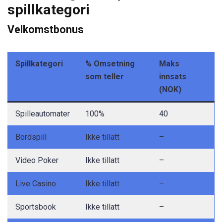
spillkategori
Velkomstbonus
Spillkategori
% Omsetning
Maks
som teller
innsats
(NOK)
Spilleautomater
100%
40
Bordspill
Ikke tillatt
–
Video Poker
Ikke tillatt
–
Live Casino
Ikke tillatt
–
Sportsbook
Ikke tillatt
–