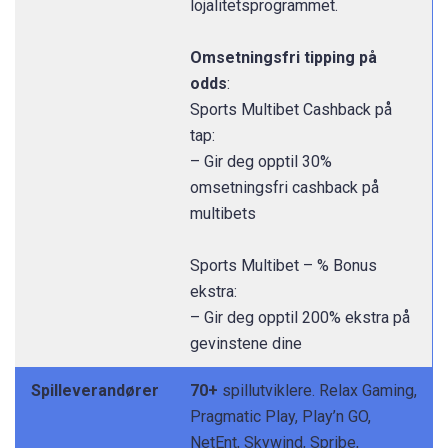
lojalitetsprogrammet.
Omsetningsfri tipping på
odds
:
Sports Multibet Cashback på
tap:
– Gir deg opptil 30%
omsetningsfri cashback på
multibets
Sports Multibet – % Bonus
ekstra:
– Gir deg opptil 200% ekstra på
gevinstene dine
Spilleverandører
70+
spillutviklere. Relax Gaming,
Pragmatic Play, Play’n GO,
NetEnt, Skywind, Spribe,