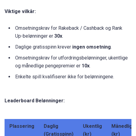
Viktige vilkår:
Omsetningskrav for Rakeback / Cashback og Rank
Up-belønninger er
30x
.
Daglige gratisspinn krever
ingen omsetning
.
Omsetningskrav for utfordringsbelønninger, ukentlige
og månedlige pengepremier er
10x
.
Enkelte spill kvalifiserer ikke for belønningene.
Leaderboard Belønninger:
Plassering
Daglig
Ukentlig
Månedlig
(Gratisspinn)
(kr)
(kr)