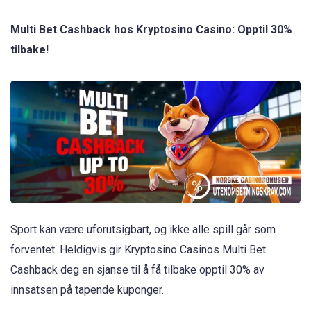
Multi Bet Cashback hos Kryptosino Casino: Opptil 30%
tilbake!
Sport kan være uforutsigbart, og ikke alle spill går som
forventet. Heldigvis gir Kryptosino Casinos Multi Bet
Cashback deg en sjanse til å få tilbake opptil 30% av
innsatsen på tapende kuponger.