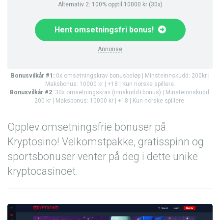
Alternativ 2: 100% opptil 10000 kr (30x)
Hent omsetningsfri bonus!
Annonse
Bonusvilkår #1:
0x omsetningskrav bonusbeløp | Minsteinnskudd: 200kr |
Maksbonus: 10000 kr | +18 | Kun norske spillere.
Bonusvilkår #2
: 30x omsetningskrav (innskudd+bonus) | Minsteinnskudd:
200 kr | Maksbonus: 10000 kr | +18 | Kun norske spillere.
Opplev omsetningsfrie bonuser på
Kryptosino! Velkomstpakke, gratisspinn og
sportsbonuser venter på deg i dette unike
kryptocasinoet.