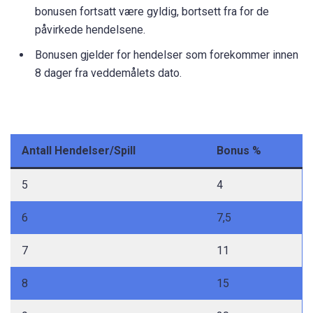
bonusen fortsatt være gyldig, bortsett fra for de
påvirkede hendelsene.
Bonusen gjelder for hendelser som forekommer innen
8 dager fra veddemålets dato.
Antall Hendelser/Spill
Bonus %
5
4
6
7,5
7
11
8
15