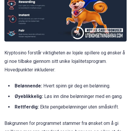
Kryptosino forstår viktigheten av lojale spillere og ønsker å
gi noe tilbake gjennom sitt unike lojalitetsprogram.
Hovedpunkter inkluderer:
Belønnende:
Hvert spinn gir deg en belønning.
Øyeblikkelig:
Løs inn dine belønninger med en gang.
Rettferdig:
Ekte pengebelønninger uten småskrift.
Bakgrunnen for programmet stammer fra ønsket om å gi