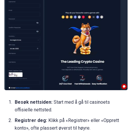
Besøk nettsiden:
Start med å gå til casinoets
offisielle nettsted.
Registrer deg:
Klikk på «Registrer» eller «Opprett
konto», ofte plassert øverst til høyre.