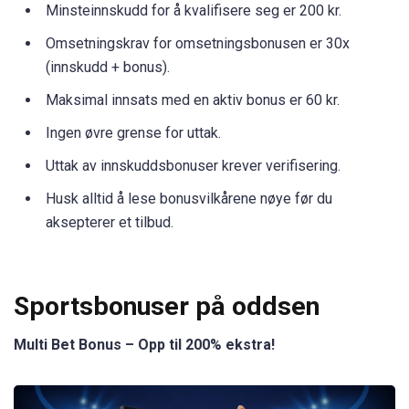
Minsteinnskudd for å kvalifisere seg er 200 kr.
Omsetningskrav for omsetningsbonusen er 30x
(innskudd + bonus).
Maksimal innsats med en aktiv bonus er 60 kr.
Ingen øvre grense for uttak.
Uttak av innskuddsbonuser krever verifisering.
Husk alltid å lese bonusvilkårene nøye før du
aksepterer et tilbud.
Sportsbonuser på oddsen
Multi Bet Bonus – Opp til 200% ekstra!