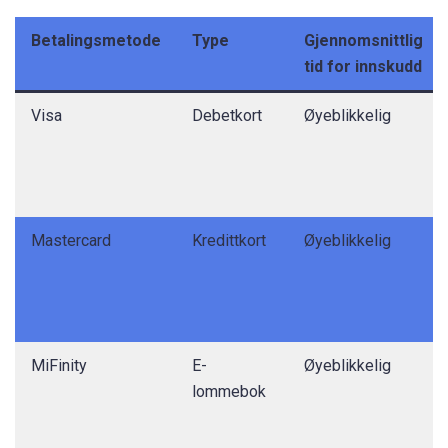
Betalingsmetode
Type
Gjennomsnittlig
tid for innskudd
Visa
Debetkort
Øyeblikkelig
Mastercard
Kredittkort
Øyeblikkelig
MiFinity
E-
Øyeblikkelig
lommebok