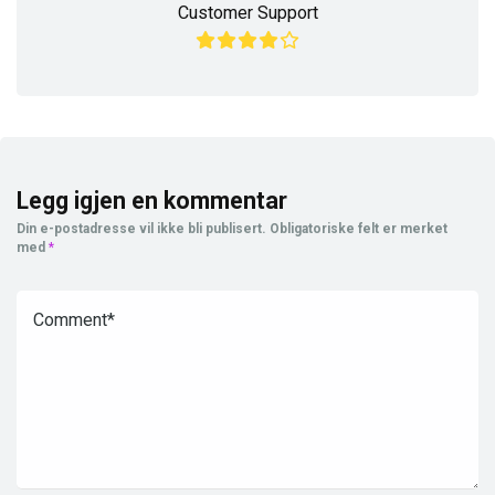
Customer Support
Legg igjen en kommentar
Din e-postadresse vil ikke bli publisert.
Obligatoriske felt er merket
med
*