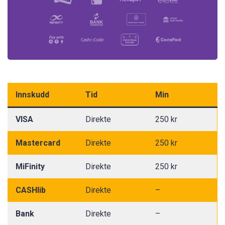
I
nnskudd
Tid
Min
VISA
Direkte
250 kr
Mastercard
Direkte
250 kr
MiFinity
Direkte
250 kr
CASHlib
Direkte
–
Bank
Direkte
–