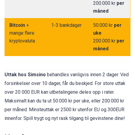
200.000 kr
per
måned
Bitcoin
+
1-3 bankdager
50.000 kr
per
mange flere
uke
kryptovaluta
200.000 kr
per
måned
Uttak hos Simsino
behandles vanligvis innen 2 dager. Ved
forsinkelser over 10 dager, får du beskjed. For store uttak
over 20 000 EUR kan utbetalingene deles opp i rater.
Maksimalt kan du ta ut 50.000 kr per uke, eller 200.000 kr
per måned. Minsteuttak er 2500 kr utenfor EU og 300EUR
innenfor. Spill trygt og nyt rask tilgang til gevinstene dine!