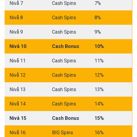
Nivå 7
Cash Spins
7%
Nivå 8
Cash Spins
8%
Nivå 9
Cash Spins
9%
Nivå 10
Cash Bonus
10%
Nivå 11
Cash Spins
11%
Nivå 12
Cash Spins
12%
Nivå 13
Cash Spins
13%
Nivå 14
Cash Spins
14%
Nivå 15
Cash Bonus
15%
Nivå 16
BIG Spins
16%