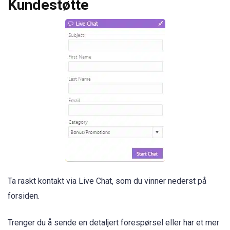
Kundestøtte
Ta raskt kontakt via Live Chat, som du vinner nederst på
forsiden.
Trenger du å sende en detaljert forespørsel eller har et mer