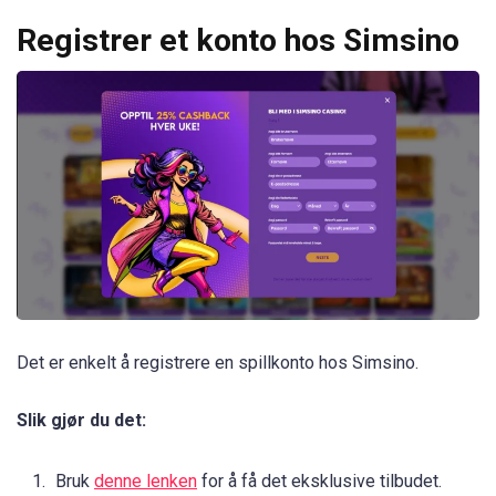
Registrer et konto hos Simsino
Det er enkelt å registrere en spillkonto hos Simsino.
Slik gjør du det:
Bruk
denne lenken
for å få det eksklusive tilbudet.