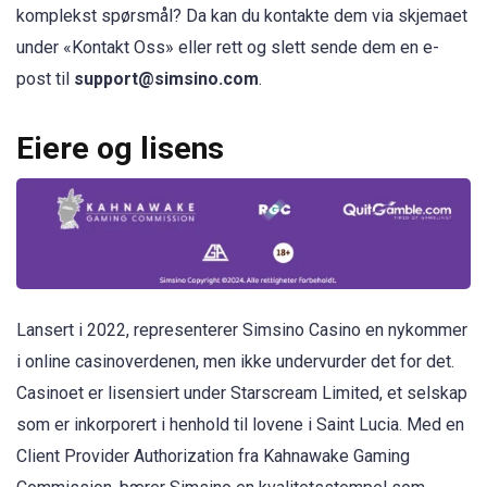
komplekst spørsmål? Da kan du kontakte dem via skjemaet
under «Kontakt Oss» eller rett og slett sende dem en e-
post til
support@simsino.com
.
Eiere og lisens
Lansert i 2022, representerer Simsino Casino en nykommer
i online casinoverdenen, men ikke undervurder det for det.
Casinoet er lisensiert under Starscream Limited, et selskap
som er inkorporert i henhold til lovene i Saint Lucia. Med en
Client Provider Authorization fra Kahnawake Gaming