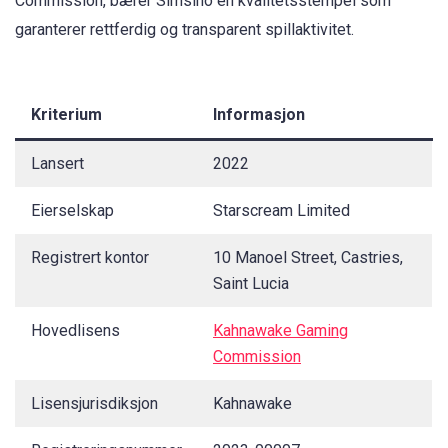
Commission, bærer Simsino en kvalitetsstempel som
garanterer rettferdig og transparent spillaktivitet.
Kriterium
Informasjon
Lansert
2022
Eierselskap
Starscream Limited
Registrert kontor
10 Manoel Street, Castries,
Saint Lucia
Hovedlisens
Kahnawake Gaming
Commission
Lisensjurisdiksjon
Kahnawake