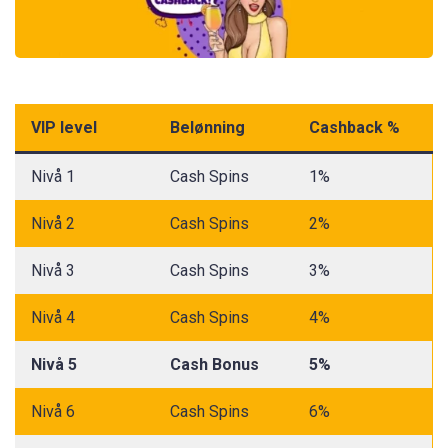
VIP level
Belønning
Cashback %
Nivå 1
Cash Spins
1%
Nivå 2
Cash Spins
2%
Nivå 3
Cash Spins
3%
Nivå 4
Cash Spins
4%
Nivå 5
Cash Bonus
5%
Nivå 6
Cash Spins
6%