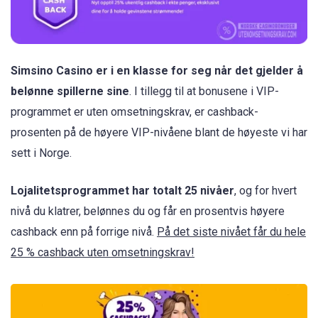
Simsino Casino er i en klasse for seg når det gjelder å
belønne spillerne sine
. I tillegg til at bonusene i VIP-
programmet er uten omsetningskrav, er cashback-
prosenten på de høyere VIP-nivåene blant de høyeste vi har
sett i Norge.
Lojalitetsprogrammet har totalt 25 nivåer
, og for hvert
nivå du klatrer, belønnes du og får en prosentvis høyere
cashback enn på forrige nivå.
På det siste nivået får du hele
25 % cashback uten omsetningskrav!