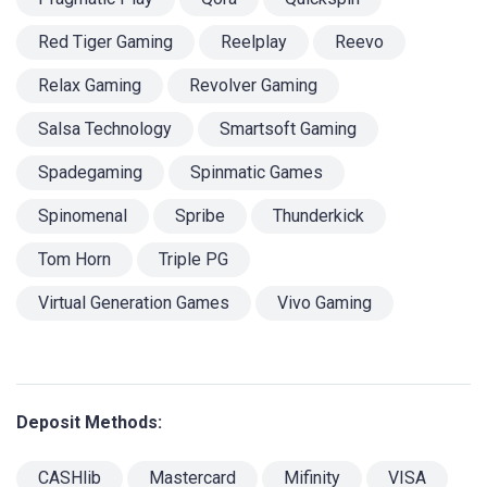
Red Tiger Gaming
Reelplay
Reevo
Relax Gaming
Revolver Gaming
Salsa Technology
Smartsoft Gaming
Spadegaming
Spinmatic Games
Spinomenal
Spribe
Thunderkick
Tom Horn
Triple PG
Virtual Generation Games
Vivo Gaming
Deposit Methods:
CASHlib
Mastercard
Mifinity
VISA