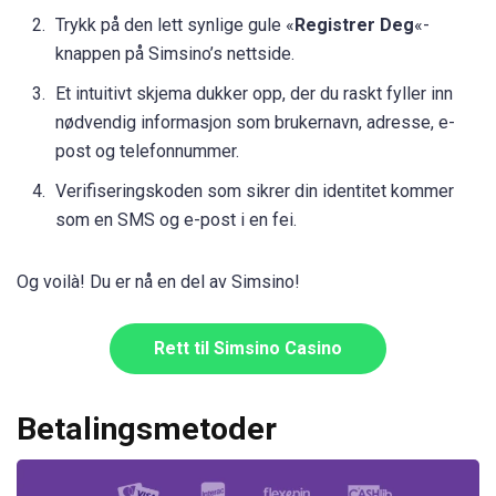
Trykk på den lett synlige gule «
Registrer Deg
«-
knappen på Simsino’s nettside.
Et intuitivt skjema dukker opp, der du raskt fyller inn
nødvendig informasjon som brukernavn, adresse, e-
post og telefonnummer.
Verifiseringskoden som sikrer din identitet kommer
som en SMS og e-post i en fei.
Og voilà! Du er nå en del av Simsino!
Rett til Simsino Casino
Betalingsmetoder