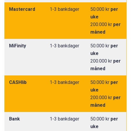
Mastercard
1-3 bankdager
50.000 kr
per
uke
200.000 kr
per
måned
MiFinity
1-3 bankdager
50.000 kr
per
uke
200.000 kr
per
måned
CASHlib
1-3 bankdager
50.000 kr
per
uke
200.000 kr
per
måned
Bank
1-3 bankdager
50.000 kr
per
uke