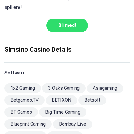
spillere!
Bli med!
Simsino Casino Details
Software:
1x2 Gaming
3 Oaks Gaming
Asiagaming
Betgames.TV
BETIXON
Betsoft
BF Games
Big Time Gaming
Blueprint Gaming
Bombay Live