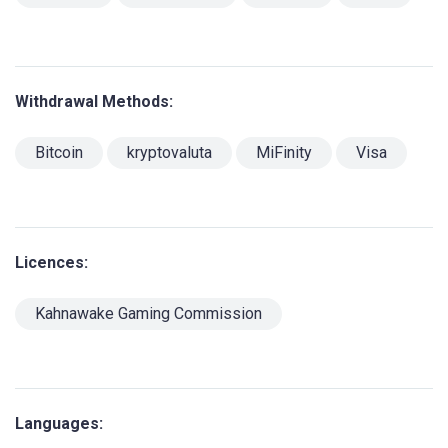
Withdrawal Methods:
Bitcoin
kryptovaluta
MiFinity
Visa
Licences:
Kahnawake Gaming Commission
Languages: