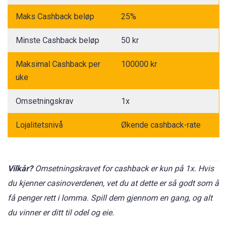
Maks Cashback beløp
25%
Minste Cashback beløp
50 kr
Maksimal Cashback per
100000 kr
uke
Omsetningskrav
1x
Lojalitetsnivå
Økende cashback-rate
Vilkår?
Omsetningskravet for cashback er kun på 1x. Hvis
du kjenner casinoverdenen, vet du at dette er så godt som å
få penger rett i lomma. Spill dem gjennom en gang, og alt
du vinner er ditt til odel og eie.