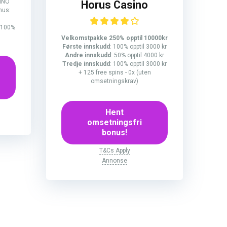
INO
Horus Casino
nus:
: 100%
Velkomstpakke 250% opptil 10000kr
Første innskudd
: 100% opptil 3000 kr
Andre innskudd
: 50% opptil 4000 kr
Tredje innskudd
: 100% opptil 3000 kr
+ 125 free spins - 0x (uten
omsetningskrav)
Hent
omsetningsfri
bonus!
T&Cs Apply
Annonse