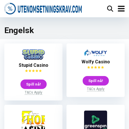
Engelsk
Wolfy Casino
Stupid Casino
Spill nå!
Spill nå!
T&Cs Apply
T&Cs Apply